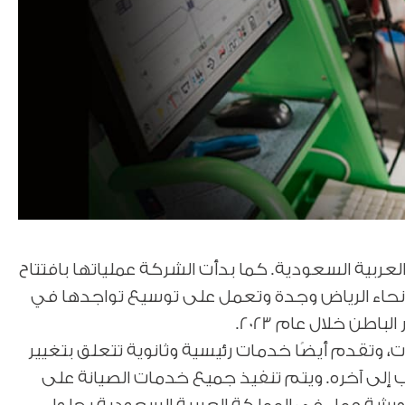
ية السعودية. كما بدأت الشركة عملياتها بافتتاح
 اسم بوش لخدمة السيارات وذلك في سبتمبر 2022، حيث تمتلك الآن 5 فروع في أنحاء الرياض وجدة وتعمل على توسيع تواجدها في
طن خلال عام 2023.
 وتقدم أيضًا خدمات رئيسية وثانوية تتعلق بتغيير
إلى آخره. ويتم تنفيذ جميع خدمات الصيانة على
دي فنيين معتمدين من الجري باستخدام أدوات وآلات متطورة. ومن المتوقع أن تفتتح الجري بوش حوالي 100 ورشة عمل في المملكة العربية السعودية بحلول