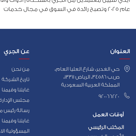
عام 2025 وتصبح رائدة في السوق في مجال خدمات ما بعد البيع.
العنوان
عن الجري
حي الغدير، شارع العليا العام،
من نحن
ص.ب 34586، الرياض 13311،
تاريخ الشركة
المملكة العربية السعودية
غايتنا وقيمنا
920066220
مجلس الإدارة و
رسالة رئيس م
أوقات العمل
غايتنا وقيمنا
المكتب الرئيسي
المسؤولية الا